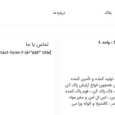
بلاگ
تماس با ما
درباره ما
تماس با ما
[contact-form-7 id=”554″ title=”فرم تماس 1″]
ین برند تولید کننده و تأمین کننده
یی همچون انواع آرایش پاک کن
لاک پاک کن ، فوم پاک کننده
بن ، اس ال اس و سایر مواد
کالندولا و آلوئه ورا می