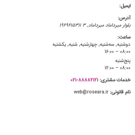
ایمیل:
آدرس:
بلوار میرداماد
میرداماد
,
3
1969615311
ساعت‌:
دوشنبه, سه‌شنبه, چهارشنبه, شنبه, یکشنبه
08:00 – 16:00
پنج‌شنبه
08:00 – 12:00
021-88882121
خدمات مشتری:
web@roseara.ir
نام قانونی: