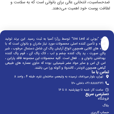
ضدحساسیت، انتخابی عالی برای بانوانی است که به سلامت و
لطافت پوست خود اهمیت می‌دهند.
برند “یونی لد Uni Led” توسط رزآرا آسیا به ثبت رسید. این برند تولید
کننده و تأمین کننده اصلی محصولات مورد نیاز مادران و بانوان است که با
گروه های کالایی همچون انواع آرایش پاک کن شامل دستمال مرطوب ، شیر
پاکن صورت ، پد پاک کننده چشم و لب ، لاک پاک کن ، فوم پاک کننده
بهداشتی بانوان و … فعال است. کلیه محصولات این مجموعه فاقد پارابن ،
اس ال اس و سایر مواد مضر شیمیایی بوده که حاوی عصاره های طبیعی
گیاهی همچون لاوندر ، کالندولا و آلوئه ورا می باشند.
تماس با ما
تهران، بلوار میرداماد، نرسیده به ولیعصر، ساختمان نقره، طبقه 4 ، واحد 8
021-88882121 داخلی 160
ساعت کار: شنبه تا چهارشنبه: 8 تا 16
دسترسی سریع
فروشگاه
بلاگ
حساب کاربری