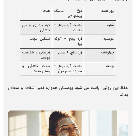
روز هفته
نوع ماسک
هدف
پیشنهادی
شنبه
ماسک آرد برنج +
لایه برداری و نرم
ماست
کنندگی
دوشنبه
آرد برنج + آلوئه
تسکین التهاب
ورا
چهارشنبه
آرد برنج + عسل
آبرسانی و شفافیت
پوست
جمعه
ماسک آرد برنج +
سفت کنندگی و
سفیده تخم مرغ
بستن منافذ
حفظ این روتین باعث می شود پوستتان همواره تمیز، شفاف و متعادل
بماند.