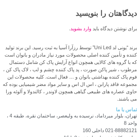
یدگاهتان را بنویسید
ای نوشتن دیدگاه باید
وارد بشوید
.
برند “یونی لد Uni Led” توسط رزآرا آسیا به ثبت رسید. این برند تولید
نده و تأمین کننده اصلی محصولات مورد نیاز مادران و بانوان است
 با گروه های کالایی همچون انواع آرایش پاک کن شامل دستمال
طوب ، شیر پاکن صورت ، پد پاک کننده چشم و لب ، لاک پاک کن ،
م پاک کننده بهداشتی بانوان و … فعال است. کلیه محصولات این
موعه فاقد پارابن ، اس ال اس و سایر مواد مضر شیمیایی بوده که
وی عصاره های طبیعی گیاهی همچون لاوندر ، کالندولا و آلوئه ورا
 باشند.
اس با ما
تهران، بلوار میرداماد، نرسیده به ولیعصر، ساختمان نقره، طبقه 4 ،
حد 8
021-88882 داخلی 160