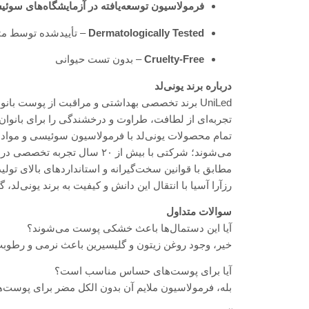
فرمولاسیون توسعه‌یافته در آزمایشگاه‌های سوئ
Dermatologically Tested
– تأییدشده توسط 
Cruelty-Free
– بدون تست حیوانی
درباره برند یونی‌لد
UniLed برند تخصصی بهداشتی و مراقبت از پوست با
تجربه‌ای از لطافت، طراوت و درخشندگی را برای بانوان 
تمام محصولات یونی‌لد با فرمولاسیون سوئیسی و مواد ا
می‌شوند؛ شرکتی با بیش از ۲۰ سال تجربه تخصصی در تولید محصولات بهداشتی و مراقبت کودک برند
مطابق با قوانین سخت‌گیرانه و استانداردهای بالای تولی
رزآرا آسیا با انتقال این دانش و کیفیت به برند یونی‌لد
سوالات متداول
آیا این دستمال‌ها باعث خشکی پوست می‌شوند؟
خیر، وجود روغن زیتون و گلیسیرین باعث نرمی و رطوب
آیا برای پوست‌های حساس مناسب است؟
بله، فرمولاسیون ملایم آن بدون الکل مضر برای پوست