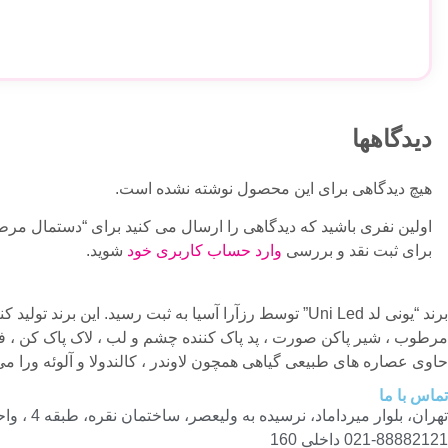
دیدگاهها
هیچ دیدگاهی برای این محصول نوشته نشده است.
اولین نفری باشید که دیدگاهی را ارسال می کنید برای “دستمال مرطوب 
برای ثبت نقد و بررسی
وارد حساب کاربری خود
شوید.
برند “یونی لد Uni Led” توسط رزآرا آسیا به ثبت رسید.
مرطوب ، شیر پاکن صورت ، پد پاک کننده چشم و لب ، لاک پاک کن ، فو
حاوی عصاره های طبیعی گیاهی همچون لاوندر ، کالندولا و آلوئه ورا می
تماس با ما
تهران، بلوار میرداماد، نرسیده به ولیعصر، ساختمان نقره، طبقه 4 ، واحد 8
021-88882121 داخلی 160