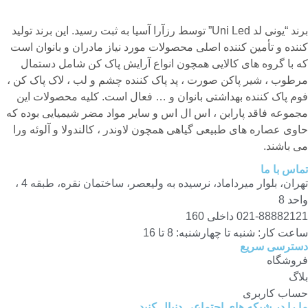
برند “یونی لد Uni Led” توسط رزآرا آسیا به ثبت رسید. این برند تولید
کننده و تأمین کننده اصلی محصولات مورد نیاز مادران و بانوان است
که با گروه های کالایی همچون انواع آرایش پاک کن شامل دستمال
مرطوب ، شیر پاکن صورت ، پد پاک کننده چشم و لب ، لاک پاک کن ،
فوم پاک کننده بهداشتی بانوان و … فعال است. کلیه محصولات این
مجموعه فاقد پارابن ، اس ال اس و سایر مواد مضر شیمیایی بوده که
حاوی عصاره های طبیعی گیاهی همچون لاوندر ، کالندولا و آلوئه ورا
می باشند.
تماس با ما
تهران، بلوار میرداماد، نرسیده به ولیعصر، ساختمان نقره، طبقه 4 ،
واحد 8
021-88882121 داخلی 160
ساعت کار: شنبه تا چهارشنبه: 8 تا 16
دسترسی سریع
فروشگاه
بلاگ
حساب کاربری
ما را در شبکه های اجتماعی دنبال کنید