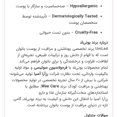
Hypoallergenic
– ضد‌حساسیت و سازگار با پوست
Dermatologically Tested
– تأییدشده توسط
متخصصان پوست
Cruelty-Free
– بدون تست حیوانی
درباره برند یونی‌لد
UniLed برند تخصصی بهداشتی و مراقبت از پوست بانوان
است که با الهام از دانش روز و ترکیبات طبیعی، تجربه‌ای از
لطافت، طراوت و درخشندگی را برای بانوان فراهم می‌کند.
تمام محصولات یونی‌لد با
فرمولاسیون سوئیسی
و مواد اولیه
باکیفیت وارداتی، تحت نظارت شرکت
رزآرا آسیا
تولید می‌شوند؛
شرکتی با بیش از ۲۰ سال تجربه تخصصی در تولید محصولات
بهداشتی و مراقبت کودک برند
Wee Care
، مطابق با
استانداردهای سخت‌گیرانه سازمان غذا و دارو.
رزآرا آسیا با انتقال این دانش و کیفیت به برند یونی‌لد، گامی
تازه در دنیای مراقبت از پوست بانوان برداشته است.
سوالات متداول