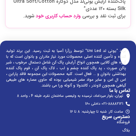
پاک‌کننده آرایش یونی‌لد مدل دو‌کاره Ultra Soft/Cotton
Silk بسته ۱۲۰ عددی”
برای ثبت نقد و بررسی
وارد حساب کاربری خود
شوید.
برند “یونی لد Uni Led” توسط رزآرا آسیا به ثبت رسید. این برند تولید
کننده و تأمین کننده اصلی محصولات مورد نیاز مادران و بانوان است که با
گروه های کالایی همچون انواع آرایش پاک کن شامل دستمال مرطوب ، شیر
پاکن صورت ، پد پاک کننده چشم و لب ، لاک پاک کن ، فوم پاک کننده
بهداشتی بانوان و … فعال است. کلیه محصولات این مجموعه فاقد پارابن ،
اس ال اس و سایر مواد مضر شیمیایی بوده که حاوی عصاره های طبیعی
گیاهی همچون لاوندر ، کالندولا و آلوئه ورا می باشند.
تماس با ما
تهران، بلوار میرداماد، نرسیده به ولیعصر، ساختمان نقره، طبقه 4 ، واحد 8
021-88882121 داخلی 160
ساعت کار: شنبه تا چهارشنبه: 8 تا 16
دسترسی سریع
فروشگاه
بلاگ